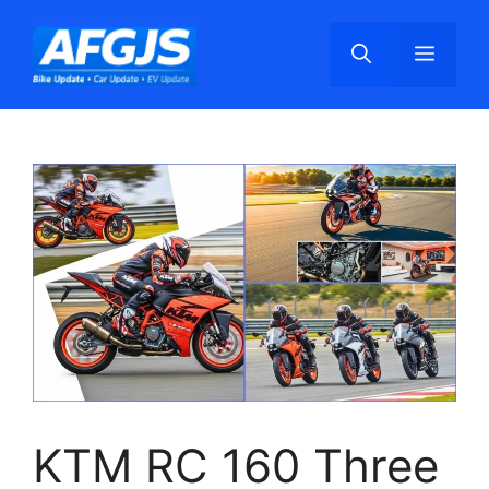
Skip
to
Menu
content
KTM RC 160 Three