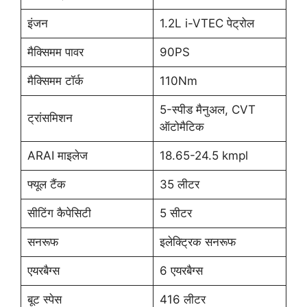
इंजन
1.2L i-VTEC पेट्रोल
मैक्सिमम पावर
90PS
मैक्सिमम टॉर्क
110Nm
5-स्पीड मैनुअल, CVT
ट्रांसमिशन
ऑटोमैटिक
ARAI माइलेज
18.65-24.5 kmpl
फ्यूल टैंक
35 लीटर
सीटिंग कैपेसिटी
5 सीटर
सनरूफ
इलेक्ट्रिक सनरूफ
एयरबैग्स
6 एयरबैग्स
बूट स्पेस
416 लीटर