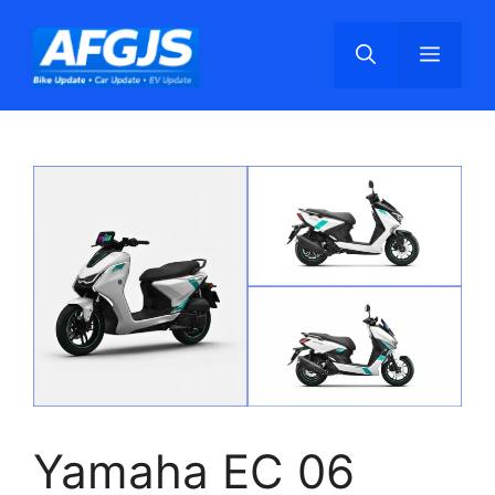
Skip
to
Menu
content
Yamaha EC 06